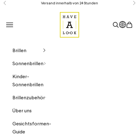
Zum Inhalt springen
Versand innerhalb von 24 Stunden
Zurück
Vo
Have A Look DE
Land
Suche öffn
Waren
Navigationsmenü öffnen
Brillen
Sonnenbrillen
Kinder-
Sonnenbrillen
Brillenzubehör
Über uns
Gesichtsformen-
Guide