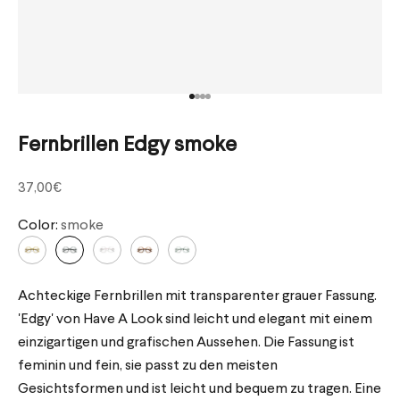
Gehe zu Element 1
Gehe zu Element 2
Gehe zu Element 3
Gehe zu Element 4
Fernbrillen Edgy smoke
Angebot
37,00€
Color:
smoke
Achteckige Fernbrillen mit transparenter grauer Fassung.
'Edgy' von Have A Look sind leicht und elegant mit einem
einzigartigen und grafischen Aussehen. Die Fassung ist
feminin und fein, sie passt zu den meisten
Gesichtsformen und ist leicht und bequem zu tragen. Eine