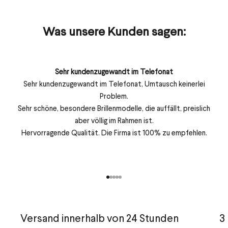
Was unsere Kunden sagen:
Sehr kundenzugewandt im Telefonat
Sehr kundenzugewandt im Telefonat, Umtausch keinerlei
Problem.
Sehr schöne, besondere Brillenmodelle, die auffällt, preislich
aber völlig im Rahmen ist.
Hervorragende Qualität. Die Firma ist 100% zu empfehlen.
Gehe zu Element 1
Gehe zu Element 2
Gehe zu Element 3
Gehe zu Element 4
Gehe zu Element 5
Versand innerhalb von 24 Stunden
3